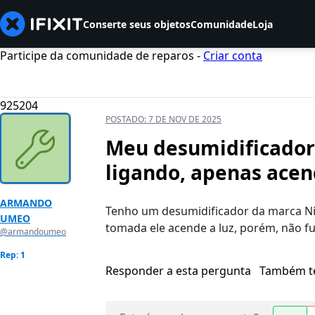
Conserte seus objetos
Comunidade
Loja
Participe da comunidade de reparos -
Criar conta
925204
POSTADO:
7 DE NOV DE 2025
Meu desumidificador 
ligando, apenas ace
ARMANDO
Tenho um desumidificador da marca Nil
UMEO
tomada ele acende a luz, porém, não f
@armandoumeo
Rep: 1
Responder a esta pergunta
Também t