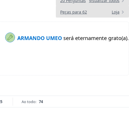
20 Perguntas
Visualizar todos
Peças para 62
Loja
ARMANDO UMEO
será eternamente grato(a).
25
Ao todo:
74