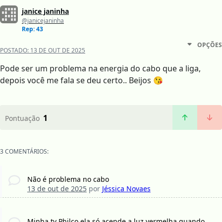
janice janinha
@janicejaninha
Rep: 43
OPÇÕES
POSTADO:
13 DE OUT DE 2025
Pode ser um problema na energia do cabo que a liga,
depois você me fala se deu certo.. Beijos 😘
1
Pontuação
3 COMENTÁRIOS:
Não é problema no cabo
13 de out de 2025
por
Jéssica Novaes
Minha tv Philco ela só acende a luz vermelha quando