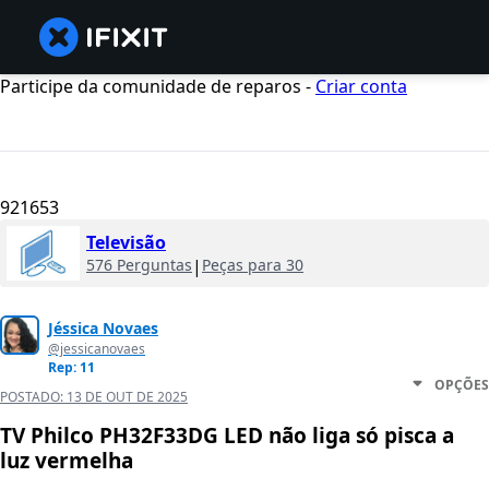
Participe da comunidade de reparos -
Criar conta
921653
Televisão
576 Perguntas
|
Peças para 30
Jéssica Novaes
@jessicanovaes
Rep: 11
OPÇÕES
POSTADO:
13 DE OUT DE 2025
TV Philco PH32F33DG LED não liga só pisca a
luz vermelha