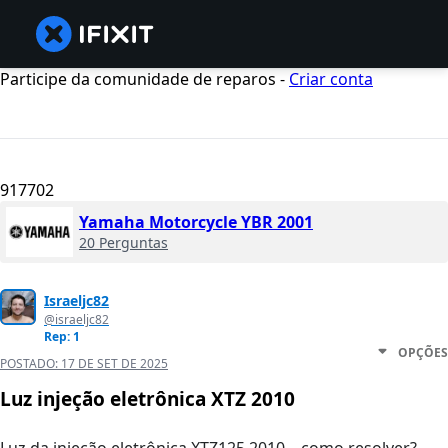
Participe da comunidade de reparos -
Criar conta
917702
Yamaha Motorcycle YBR 2001
20 Perguntas
Israeljc82
@israeljc82
Rep: 1
OPÇÕES
POSTADO:
17 DE SET DE 2025
Luz injeção eletrônica XTZ 2010