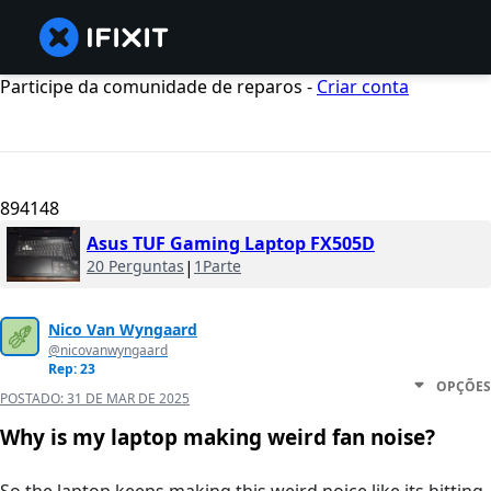
Participe da comunidade de reparos -
Criar conta
894148
Asus TUF Gaming Laptop FX505D
20 Perguntas
|
1Parte
Nico Van Wyngaard
@nicovanwyngaard
Rep: 23
OPÇÕES
POSTADO:
31 DE MAR DE 2025
Why is my laptop making weird fan noise?