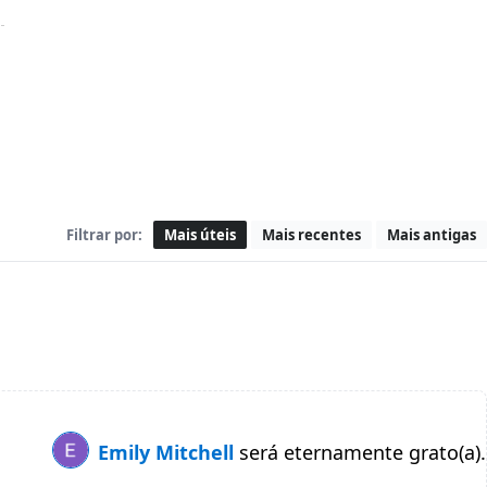
Filtrar por:
Mais úteis
Mais recentes
Mais antigas
Emily Mitchell
será eternamente grato(a).