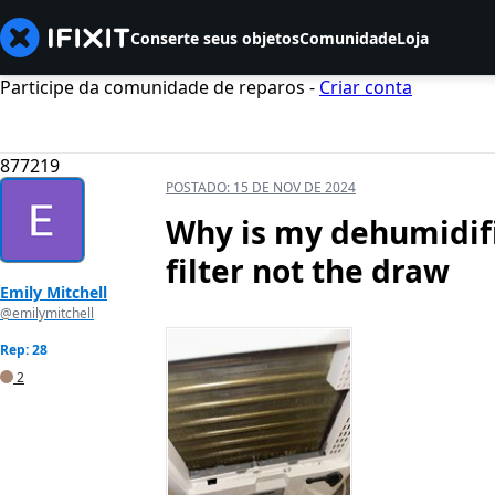
Conserte seus objetos
Comunidade
Loja
Participe da comunidade de reparos -
Criar conta
877219
POSTADO:
15 DE NOV DE 2024
Why is my dehumidifie
filter not the draw
Emily Mitchell
@emilymitchell
Rep: 28
2