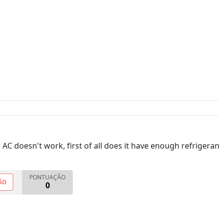
C doesn't work, first of all does it have enough refrigerant
PONTUAÇÃO
ÃO
0