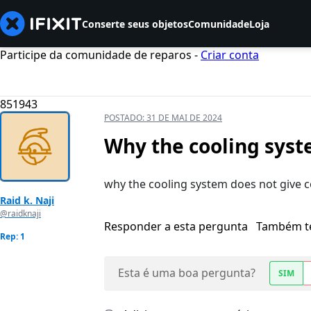
Conserte seus objetos
Comunidade
Loja
Participe da comunidade de reparos -
Criar conta
851943
POSTADO:
31 DE MAI DE 2024
Why the cooling syste
why the cooling system does not give c
Raid k. Naji
@raidknaji
Responder a esta pergunta
Também t
Rep: 1
Esta é uma boa pergunta?
SIM