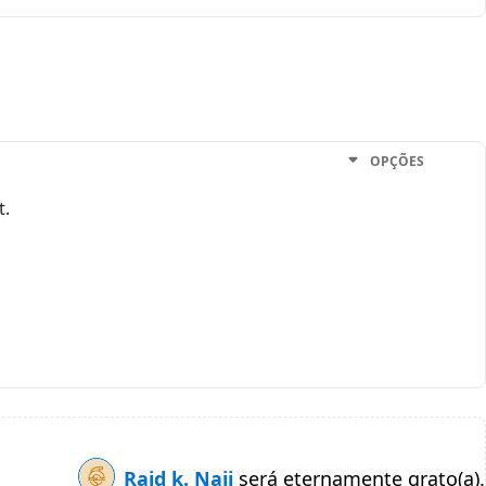
OPÇÕES
t.
Raid k. Naji
será eternamente grato(a).