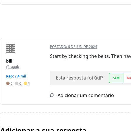
POSTADO:
6 DE JUN DE 2024
Start by checking the belts. Then ha
bill
@ruggb
Rep: 7,4 mil
Esta resposta foi útil?
SIM
N
5
6
1
Adicionar um comentário
Adicionar a sua resposta