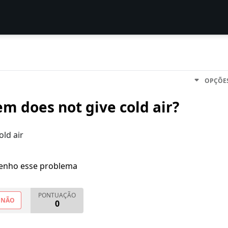
OPÇÕE
m does not give cold air?
old air
enho esse problema
PONTUAÇÃO
NÃO
0