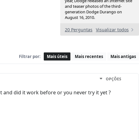
year, Dodge released an Internet site
and teaser photos of the third-
generation Dodge Durango on
August 16, 2010.
20 Perguntas
Visualizar todos
Filtrar por:
Mais úteis
Mais recentes
Mais antigas
OPÇÕES
 and did it work before or you never try it yet ?