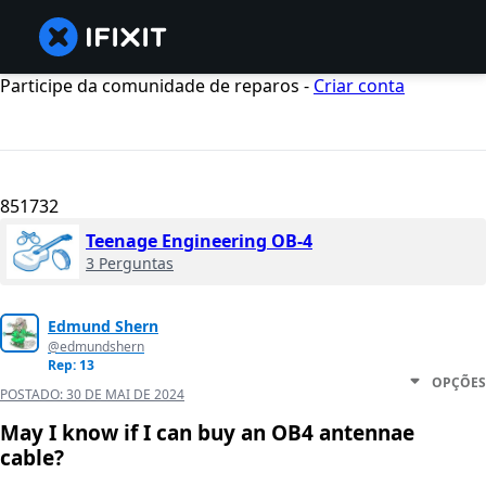
Participe da comunidade de reparos -
Criar conta
851732
Teenage Engineering OB-4
3 Perguntas
Edmund Shern
@edmundshern
Rep: 13
OPÇÕES
POSTADO:
30 DE MAI DE 2024
May I know if I can buy an OB4 antennae
cable?