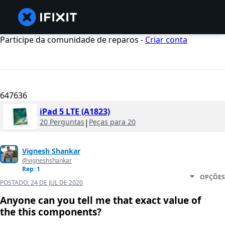
Participe da comunidade de reparos -
Criar conta
647636
iPad 5 LTE (A1823)
20 Perguntas
|
Peças para 20
Vignesh Shankar
@vigneshshankar
Rep: 1
OPÇÕES
POSTADO:
24 DE JUL DE 2020
Anyone can you tell me that exact value of
the this components?