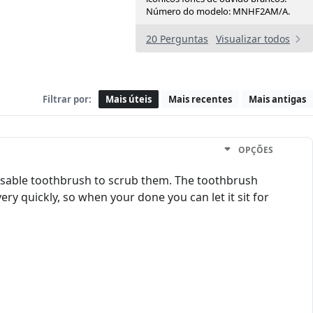
Número do modelo: MNHF2AM/A.
20 Perguntas
Visualizar todos
Filtrar por:
Mais úteis
Mais recentes
Mais antigas
OPÇÕES
posable toothbrush to scrub them. The toothbrush
ery quickly, so when your done you can let it sit for