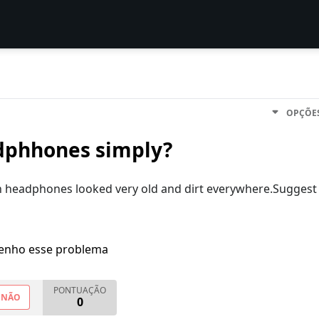
OPÇÕE
dphhones simply?
n headphones looked very old and dirt everywhere.Suggest
enho esse problema
PONTUAÇÃO
NÃO
0