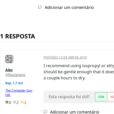
Adicionar um comentário
1 RESPOSTA
POSTADO:
12 DE ABR DE 2019
I recommend using isopropyl or ethy
Alec
should be gentle enough that it doesn
@fletchertime
a couple hours to dry.
Rep: 1,7 mil
The Computer Guy,
Ltd.
Esta resposta foi útil?
SIM
N
9
7
1
Adicionar um comentário