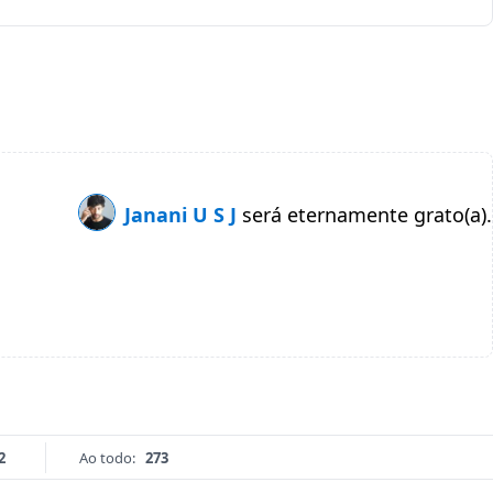
Janani U S J
será eternamente grato(a).
2
Ao todo:
273