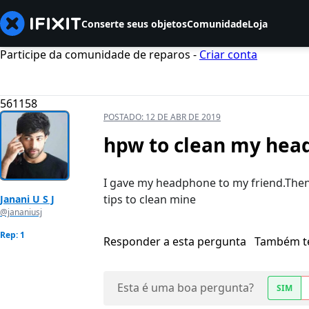
Conserte seus objetos
Comunidade
Loja
Participe da comunidade de reparos -
Criar conta
561158
POSTADO:
12 DE ABR DE 2019
hpw to clean my hea
I gave my headphone to my friend.The
tips to clean mine
Janani U S J
@jananiusj
Rep: 1
Responder a esta pergunta
Também t
Esta é uma boa pergunta?
SIM