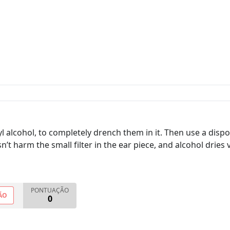
l alcohol, to completely drench them in it. Then use a dis
’t harm the small filter in the ear piece, and alcohol dries v
PONTUAÇÃO
ÃO
0