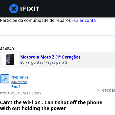
Participe da comunidade de reparos -
Criar conta
424849
Motorola Moto Z (1ª Geração)
20 Perguntas
|
Peças para 3
Nybrands
@nybrands
Rep: 1
OPÇÕES
POSTADO:
8 DE SET DE 2017
Can't the WiFi on . Can't shut off the phone
with out holding the power