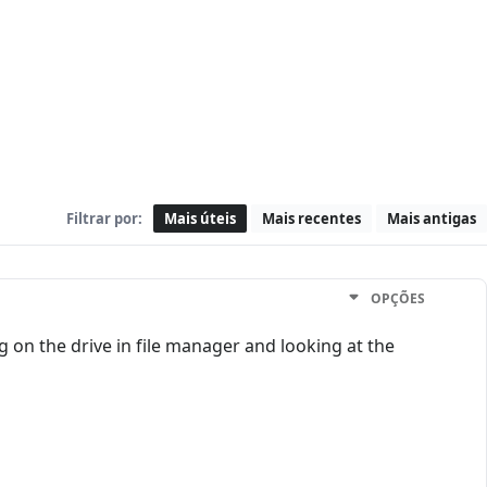
Filtrar por:
Mais úteis
Mais recentes
Mais antigas
OPÇÕES
g on the drive in file manager and looking at the