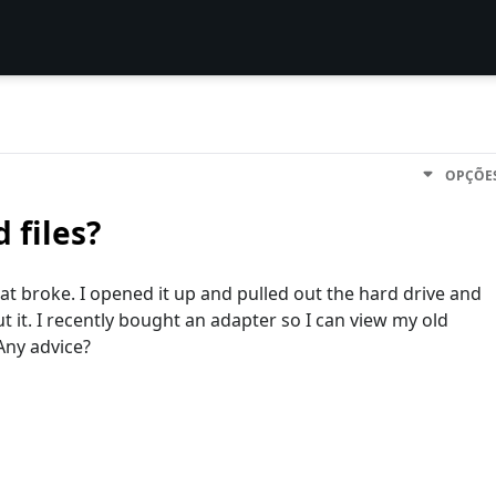
OPÇÕE
 files?
t broke. I opened it up and pulled out the hard drive and
ut it. I recently bought an adapter so I can view my old
Any advice?