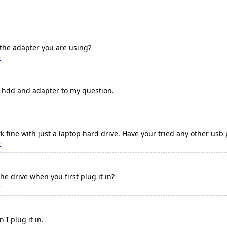
 the adapter you are using?
e
y hdd and adapter to my question.
rk fine with just a laptop hard drive. Have your tried any other us
e
he drive when you first plug it in?
e
 I plug it in.