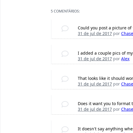
5 COMENTÁRIOS:
Could you post a picture of
31 de jul de 2017
por
Chas
I added a couple pics of m
31 de jul de 2017
por
Alex
That looks like it should wo
31 de jul de 2017
por
Chas
Does it want you to format t
31 de jul de 2017
por
Chas
It doesn't say anything when