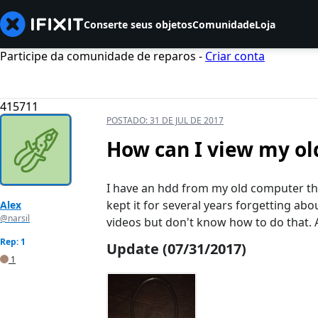
Conserte seus objetos
Comunidade
Loja
Participe da comunidade de reparos -
Criar conta
415711
POSTADO:
31 DE JUL DE 2017
How can I view my old
I have an hdd from my old computer tha
kept it for several years forgetting abo
Alex
@narsil
videos but don't know how to do that. 
Rep: 1
Update (07/31/2017)
1