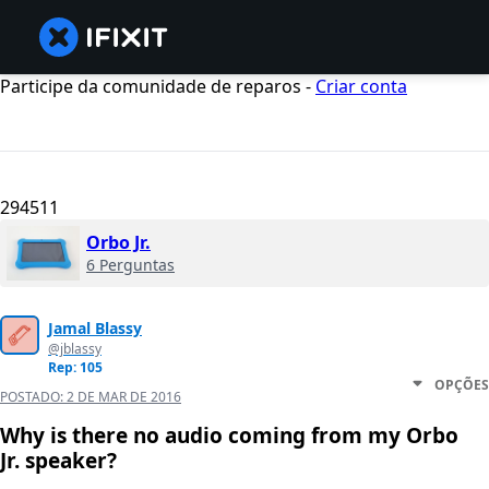
Participe da comunidade de reparos -
Criar conta
294511
Orbo Jr.
6 Perguntas
Jamal Blassy
@jblassy
Rep: 105
OPÇÕES
POSTADO:
2 DE MAR DE 2016
Why is there no audio coming from my Orbo
Jr. speaker?