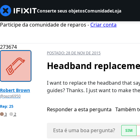
Conserte seus objetos
Comunidade
Loja
Participe da comunidade de reparos -
Criar conta
273674
POSTADO:
28 DE NOV DE 2015
Headband replacemen
I want to replace the headband that says
guides? Thanks. I just want to make th
Robert Brown
@qazq6950
Rep: 25
Responder a esta pergunta
Também t
3
2
Esta é uma boa pergunta?
SIM