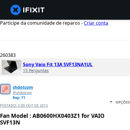
Participe da comunidade de reparos -
Criar conta
260383
Sony Vaio Fit 13A SVF13NA1UL
15 Perguntas
shdotcom
@shdotcom
Rep: 71
OPÇÕES
POSTADO:
3 DE OUT DE 2015
Fan Model : AB0600HX0403Z1 for VAIO
SVF13N