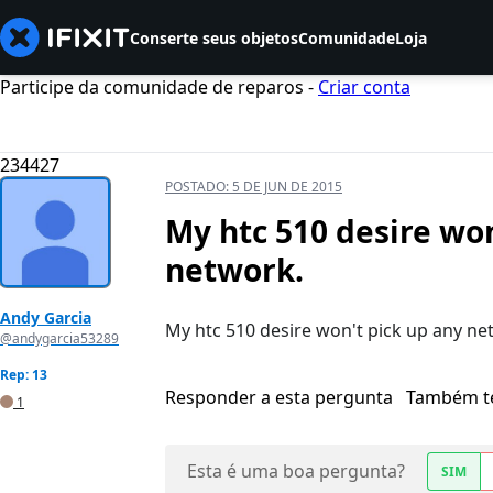
Conserte seus objetos
Comunidade
Loja
Participe da comunidade de reparos -
Criar conta
234427
POSTADO:
5 DE JUN DE 2015
My htc 510 desire wo
network.
Andy Garcia
My htc 510 desire won't pick up any net
@andygarcia53289
Rep: 13
Responder a esta pergunta
Também t
1
Esta é uma boa pergunta?
SIM