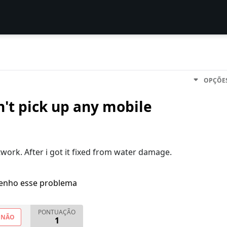
OPÇÕE
n't pick up any mobile
work. After i got it fixed from water damage.
enho esse problema
PONTUAÇÃO
NÃO
1