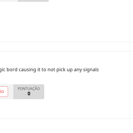
ic bord causing it to not pick up any signals
PONTUAÇÃO
ÃO
0