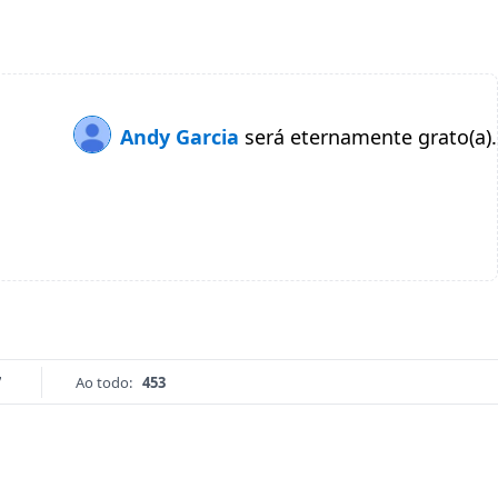
Andy Garcia
será eternamente grato(a).
7
Ao todo:
453